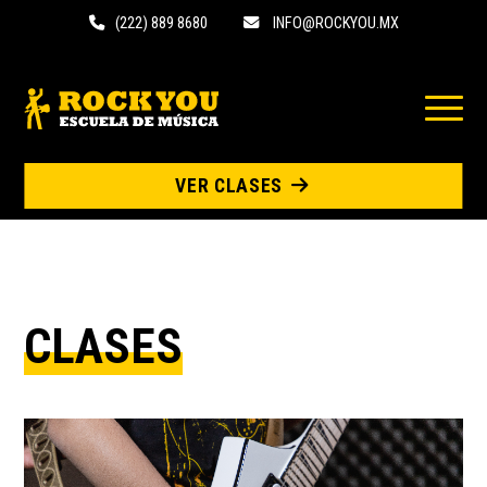
(222) 889 8680
INFO@ROCKYOU.MX
VER CLASES
CLASES